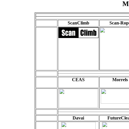
M
ScanClimb
Scan-Rop
CEAS
Morrels
Davai
FutureCle